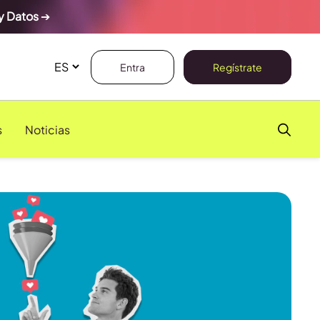
y Datos
➔
Entra
Regístrate
s
Noticias