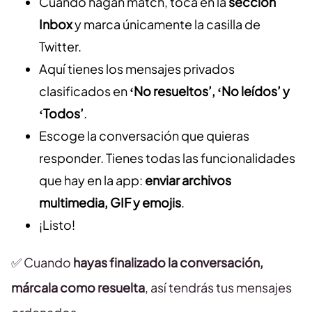
Cuando hagan match, toca en la
sección
Inbox
y marca únicamente la casilla de
Twitter.
Aquí tienes los mensajes privados
clasificados en
‘No resueltos’, ‘No leídos’ y
‘Todos’
.
Escoge la conversación que quieras
responder. Tienes todas las funcionalidades
que hay en la app:
enviar archivos
multimedia, GIF y emojis
.
¡Listo!
✅ Cuando
hayas finalizado la conversación,
márcala como resuelta
, así tendrás tus mensajes