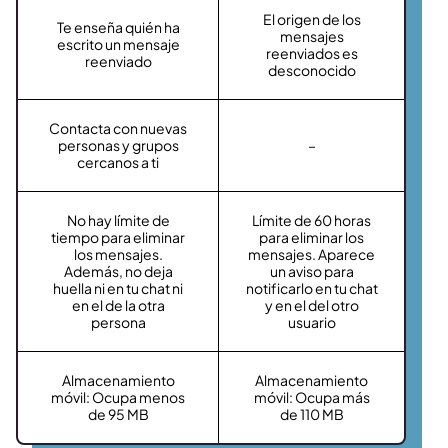
El origen de los
Te enseña quién ha
mensajes
escrito un mensaje
reenviados es
reenviado
desconocido
Contacta con nuevas
personas y grupos
–
cercanos a ti
No hay límite de
Límite de 60 horas
tiempo para eliminar
para eliminar los
los mensajes.
mensajes. Aparece
Además, no deja
un aviso para
huella ni en tu chat ni
notificarlo en tu chat
en el de la otra
y en el del otro
persona
usuario
Almacenamiento
Almacenamiento
móvil: Ocupa menos
móvil: Ocupa más
de 95 MB
de 110 MB