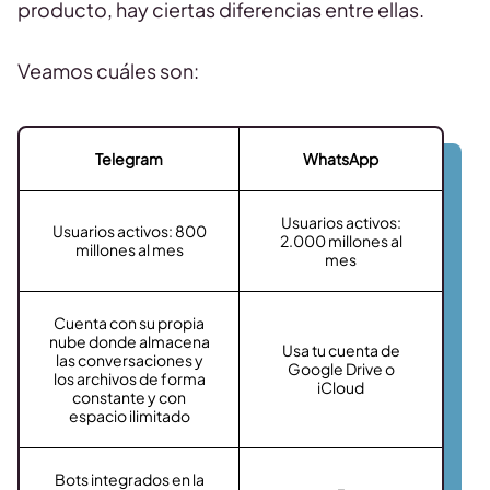
producto, hay ciertas diferencias entre ellas.
Veamos cuáles son:
Telegram
WhatsApp
Usuarios activos:
Usuarios activos: 800
2.000 millones al
millones al mes
mes
Cuenta con su propia
nube donde almacena
Usa tu cuenta de
las conversaciones y
Google Drive o
los archivos de forma
iCloud
constante y con
espacio ilimitado
Bots integrados en la
–