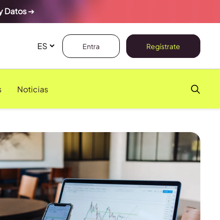
y Datos
➔
Entra
Regístrate
s
Noticias