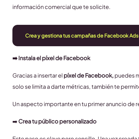
información comercial que te solicite.
Crea y gestiona tus campañas de Facebook Ads 
➡️ Instala el píxel de Facebook
Gracias a insertar el
píxel de Facebook,
puedes me
solo se limita a darte métricas, también te permi
Un aspecto importante en tu primer anuncio de 
➡️
Crea tu público personalizado
Este paso es clave pero sencillo. Una vez cread