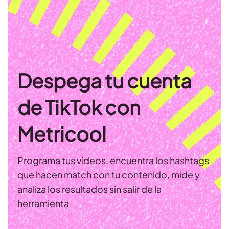
Despega tu cuenta
de TikTok con
Metricool
Programa tus vídeos, encuentra los hashtags
que hacen match con tu contenido, mide y
analiza los resultados sin salir de la
herramienta