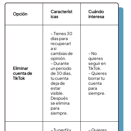
Característ
Cuándo
Opción
icas
interesa
– Tienes 30
días para
recuperarl
a si
cambias de
– No
opinión.
quieres
– Durante
seguir en
Eliminar
un periodo
TikTok.
cuenta de
de 30 días,
– Quieres
TikTok
tu cuenta
borrar tu
deja de
cuenta
estar
para
visible.
siempre.
Después
se elimina
para
siempre.
– Tu perfil y
– Quieres