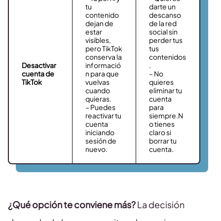
tu
darte un
contenido
descanso
dejan de
de la red
estar
social sin
visibles,
perder tus
pero TikTok
tus
conserva la
contenidos
Desactivar
informació
.
cuenta de
n para que
– No
TikTok
vuelvas
quieres
cuando
eliminar tu
quieras.
cuenta
– Puedes
para
reactivar tu
siempre.N
cuenta
o tienes
iniciando
claro si
sesión de
borrar tu
nuevo.
cuenta.
¿Qué opción te conviene más?
La decisión