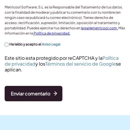
Metricool Software, S.L. es la Responsable del Tratamiento de tus datos,
con la finalidad de moderar y publicar tu comentario con tu nombre (en
ningún caso se publicará tu correo electrónico). Tienes derecho de
acceso, rectificación, supresión, limitación, oposición al tratamiento y
portabilidad. Puedes ejercitar tus derechos en
legal@metricool.com
.
Más
información en la
Política de privacidad.
He leído y acepto el
Aviso Legal
Este sitio esta protegido por reCAPTCHA y la
Política
de privacidad
y los
Términos del servicio de Google
se
aplican.
Enviar comentario