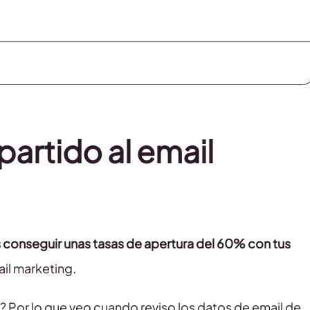
partido al email
 conseguir unas tasas de apertura del 60% con tus
ail marketing.
? Por lo que veo cuando reviso los datos de email de