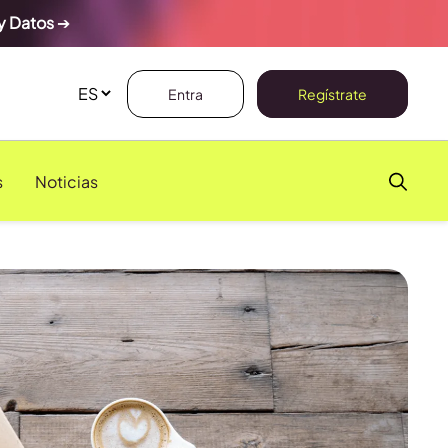
y Datos
➔
Entra
Regístrate
s
Noticias