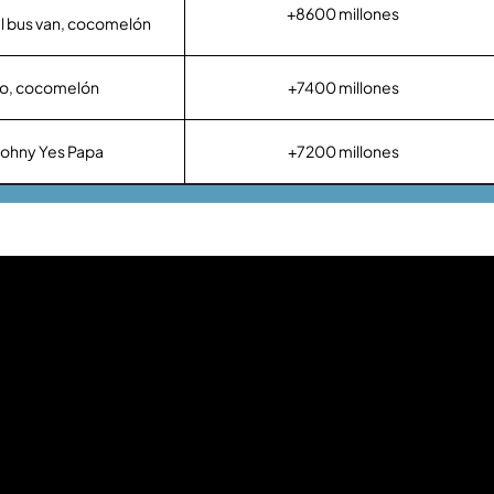
+8600 millones
el bus van, cocomelón
ño, cocomelón
+7400 millones
Johny Yes Papa
+7200 millones