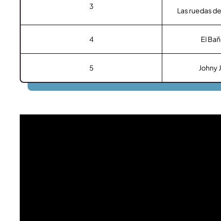
3
Las ruedas d
4
El Ba
5
Johny 