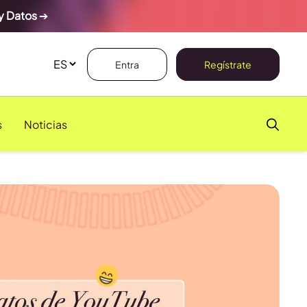
y Datos
➔
Entra
Regístrate
s
Noticias