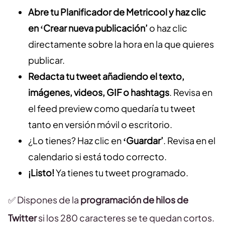
Abre tu Planificador de Metricool y haz clic
en ‘Crear nueva publicación’
o haz clic
directamente sobre la hora en la que quieres
publicar.
Redacta tu tweet añadiendo el texto,
imágenes, videos, GIF o hashtags
. Revisa en
el feed preview como quedaría tu tweet
tanto en versión móvil o escritorio.
¿Lo tienes? Haz clic en
‘Guardar’
. Revisa en el
calendario si está todo correcto.
¡Listo!
Ya tienes tu tweet programado.
✅ Dispones de la
programación de hilos de
Twitter
si los 280 caracteres se te quedan cortos.