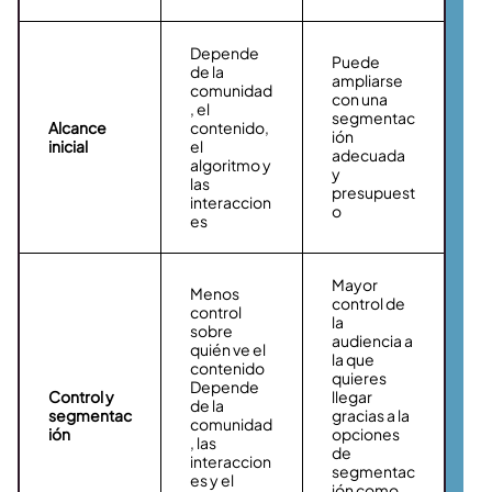
Depende
Puede
de la
ampliarse
comunidad
con una
, el
segmentac
Alcance
contenido,
ión
inicial
el
adecuada
algoritmo y
y
las
presupuest
interaccion
o
es
Mayor
Menos
control de
control
la
sobre
audiencia a
quién ve el
la que
contenido
quieres
Depende
Control y
llegar
de la
segmentac
gracias a la
comunidad
ión
opciones
, las
de
interaccion
segmentac
es y el
ión como