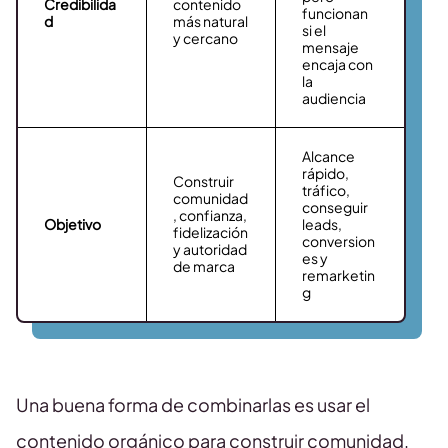
Credibilida
contenido
funcionan
d
más natural
si el
y cercano
mensaje
encaja con
la
audiencia
Alcance
rápido,
Construir
tráfico,
comunidad
conseguir
, confianza,
Objetivo
leads,
fidelización
conversion
y autoridad
es y
de marca
remarketin
g
Una buena forma de combinarlas es usar el
contenido orgánico para construir comunidad,