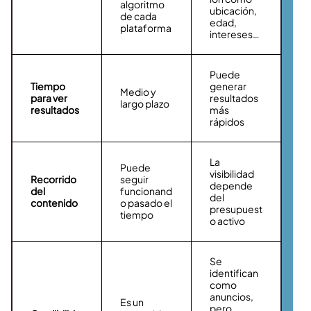
algoritmo
ubicación,
de cada
edad,
plataforma
intereses…
Puede
Tiempo
generar
Medio y
para ver
resultados
largo plazo
resultados
más
rápidos
La
Puede
visibilidad
Recorrido
seguir
depende
del
funcionand
del
contenido
o pasado el
presupuest
tiempo
o activo
Se
identifican
como
anuncios,
Es un
pero