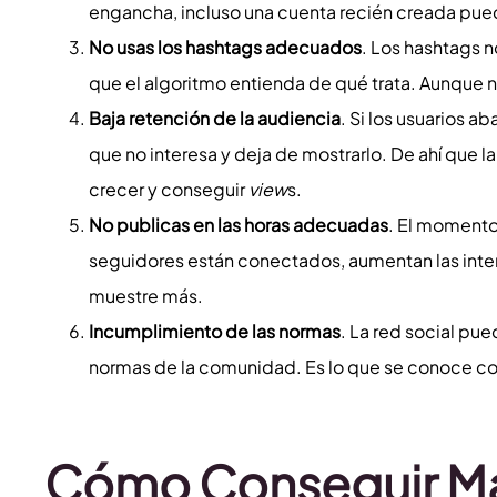
engancha, incluso una cuenta recién creada pu
No usas los hashtags adecuados
. Los hashtags n
que el algoritmo entienda de qué trata. Aunque no 
Baja retención de la audiencia
. Si los usuarios a
que no interesa y deja de mostrarlo. De ahí que l
crecer y conseguir
view
s.
No publicas en las horas adecuadas
. El momento 
seguidores están conectados, aumentan las intera
muestre más.
Incumplimiento de las normas
. La red social pu
normas de la comunidad. Es lo que se conoce 
Cómo Conseguir Más