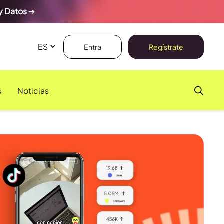
y Datos
➔
Entra
Regístrate
s
Noticias