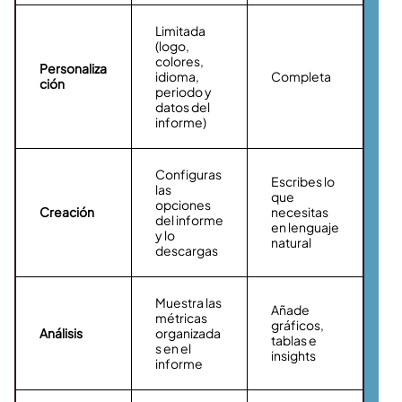
Limitada
(logo,
colores,
Personaliza
idioma,
Completa
ción
periodo y
datos del
informe)
Configuras
Escribes lo
las
que
opciones
Creación
necesitas
del informe
en lenguaje
y lo
natural
descargas
Muestra las
Añade
métricas
gráficos,
Análisis
organizada
tablas e
s en el
insights
informe