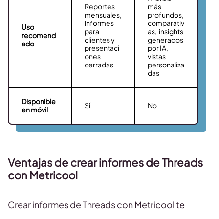
Reportes
más
mensuales,
profundos,
informes
comparativ
Uso
para
as, insights
recomend
clientes y
generados
ado
presentaci
por IA,
ones
vistas
cerradas
personaliza
das
Disponible
Sí
No
en móvil
Ventajas de crear informes de Threads
con Metricool
Crear informes de Threads con Metricool te