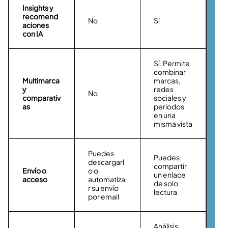
Insights y
recomend
No
Sí
aciones
con IA
Sí. Permite
combinar
Multimarca
marcas,
y
redes
No
comparativ
sociales y
as
periodos
en una
misma vista
Puedes
Puedes
descargarl
compartir
Envío o
o o
un enlace
acceso
automatiza
de solo
r su envío
lectura
por email
Análisis