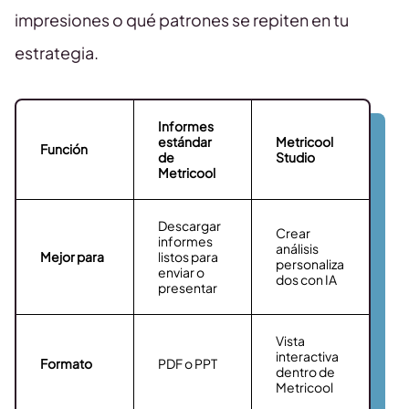
impresiones o qué patrones se repiten en tu
estrategia.
Informes
estándar
Metricool
Función
de
Studio
Metricool
Descargar
Crear
informes
análisis
Mejor para
listos para
personaliza
enviar o
dos con IA
presentar
Vista
interactiva
Formato
PDF o PPT
dentro de
Metricool