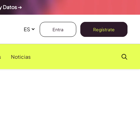
y Datos
➔
Entra
Regístrate
s
Noticias