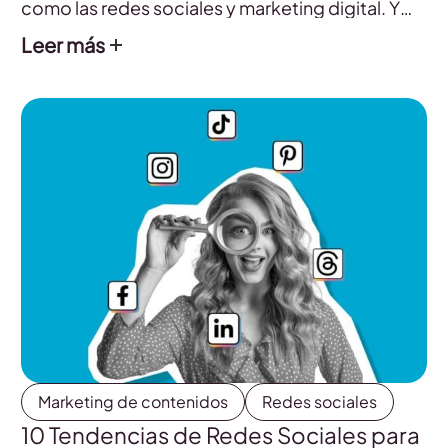
como las redes sociales y marketing digital. Y
aquí, en este post, encontrarás un listado con
Leer más
ocho recomendaciones para que empieces a
seguirlas.
Marketing de contenidos
Redes sociales
10 Tendencias de Redes Sociales para