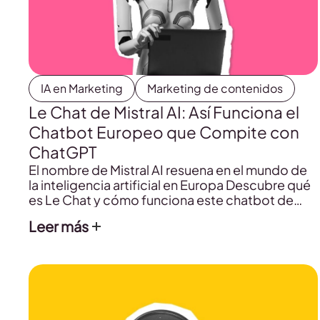
IA en Marketing
Marketing de contenidos
Le Chat de Mistral AI: Así Funciona el
Chatbot Europeo que Compite con
ChatGPT
El nombre de Mistral AI resuena en el mundo de
la inteligencia artificial en Europa Descubre qué
es Le Chat y cómo funciona este chatbot de
código abierto y qué lo diferencia de otras IA
Leer más
como ChatGPT.