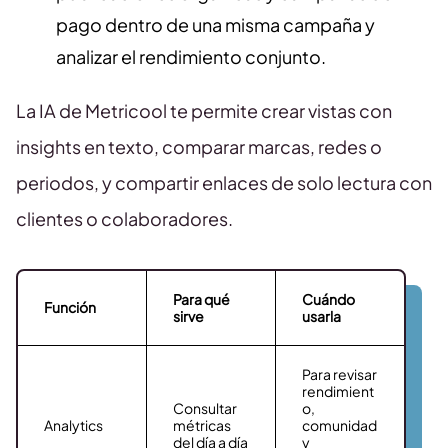
pago dentro de una misma campaña y
analizar el rendimiento conjunto.
La IA de Metricool te permite crear vistas con
insights en texto, comparar marcas, redes o
periodos, y compartir enlaces de solo lectura con
clientes o colaboradores.
Para qué
Cuándo
Función
sirve
usarla
Para revisar
rendimient
Consultar
o,
Analytics
métricas
comunidad
del día a día
y