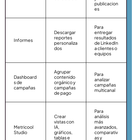
publicacion
es
Para
Descargar
entregar
reportes
resultados
Informes
personaliza
de LinkedIn
dos
a clientes o
equipos
Agrupar
Para
Dashboard
contenido
analizar
s de
orgánico y
campañas
campañas
campañas
multicanal
de pago
Para
Crear
análisis
vistas con
más
Metricool
IA,
avanzados,
Studio
gráficos,
comparativ
tablas e
as y