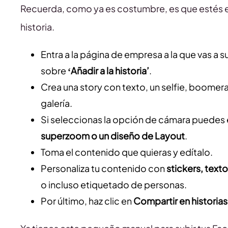
Recuerda, como ya es costumbre, es que estés en 
historia.
Entra a la página de empresa a la que vas a su
sobre
‘Añadir a la historia’
.
Crea
una story con texto, un selfie, boomera
galería.
Si seleccionas la opción de cámara puedes 
superzoom o un diseño de Layout
.
Toma el contenido que quieras y edítalo.
Personaliza tu contenido con
stickers, text
o incluso etiquetado de personas.
Por último, haz clic en
Compartir en historias 