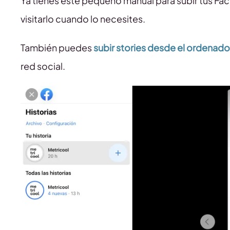
Ya tienes este pequeño manual para subir tus Fa
visitarlo cuando lo necesites.
También puedes
subir stories desde el ordenado
red social.