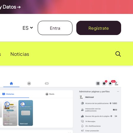
y Datos
➔
Entra
Regístrate
s
Noticias