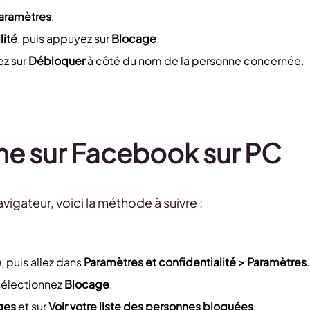
Paramètres
.
lité
, puis appuyez sur
Blocage
.
ez sur
Débloquer
à côté du nom de la personne concernée.
ne sur Facebook sur PC
vigateur, voici la méthode à suivre :
), puis allez dans
Paramètres et confidentialité > Paramètres
.
 sélectionnez
Blocage
.
ages
et sur
Voir votre liste des personnes bloquées
.