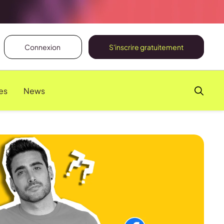
Connexion
S'inscrire gratuitement
es
News