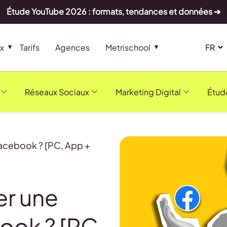
Étude YouTube 2026 : formats, tendances et données ➔
x
Tarifs
Agences
Metrischool
Réseaux Sociaux
Marketing Digital
Étud
acebook ? [PC, App +
r une
ook ? [PC,