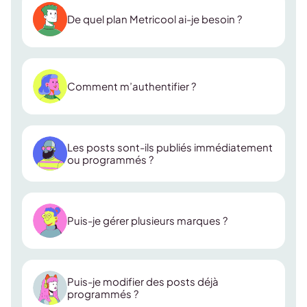
Claude Code,
De quel plan Metricool ai-je besoin ?
Claude Desktop, Cursor, ChatGPT (mode
développeur), Mistral Le Chat, Make, n8n,
Smithery et Gemini CLI.
tous les plans Metricool,
Comment m’authentifier ?
y compris le gratuit
OAuth
Les posts sont-ils publiés immédiatement
ou programmés ?
Puis-je gérer plusieurs marques ?
meilleure heure
Puis-je modifier des posts déjà
programmés ?