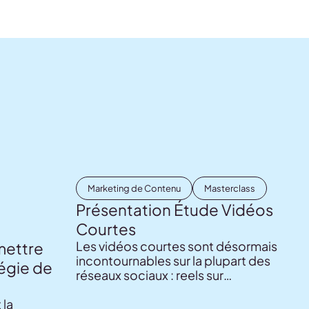
Marketing de Contenu
Masterclass
Présentation Étude Vidéos
Courtes
Les vidéos courtes sont désormais
mettre
incontournables sur la plupart des
tégie de
réseaux sociaux : reels sur
Instagram et Facebook, shorts sur
 la
YouTube ou encore le format phare