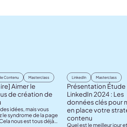
de Contenu
Masterclass
LinkedIn
Masterclass
re] Aimer le
Présentation Étude
us de création de
LinkedIn 2024 : Les
u
données clés pour 
des idées, mais vous
en place votre stra
z le syndrome de la page
contenu
Cela nous est tous déjà
Quel est le meilleur jour et
Heureusement, il existe des