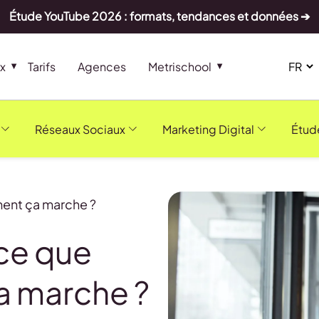
Étude YouTube 2026 : formats, tendances et données ➔
x
Tarifs
Agences
Metrischool
Réseaux Sociaux
Marketing Digital
Étud
ment ça marche ?
 ce que
a marche ?