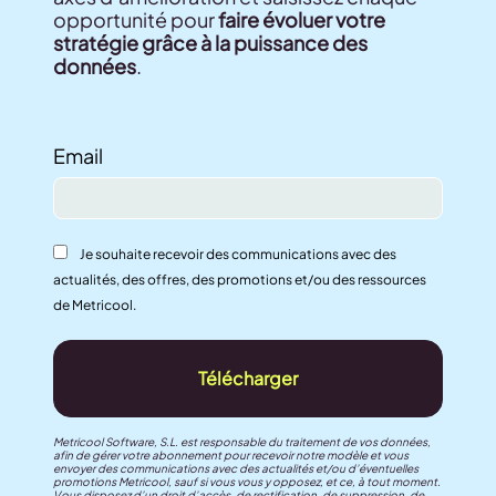
opportunité pour
faire évoluer votre
stratégie grâce à la puissance des
données
.
Email
Je souhaite recevoir des communications avec des
actualités, des offres, des promotions et/ou des ressources
de Metricool.
Télécharger
Metricool Software, S.L. est responsable du traitement de vos données,
afin de gérer votre abonnement pour recevoir notre modèle et vous
envoyer des communications avec des actualités et/ou d’éventuelles
promotions Metricool, sauf si vous vous y opposez, et ce, à tout moment.
Vous disposez d’un droit d’accès, de rectification, de suppression, de