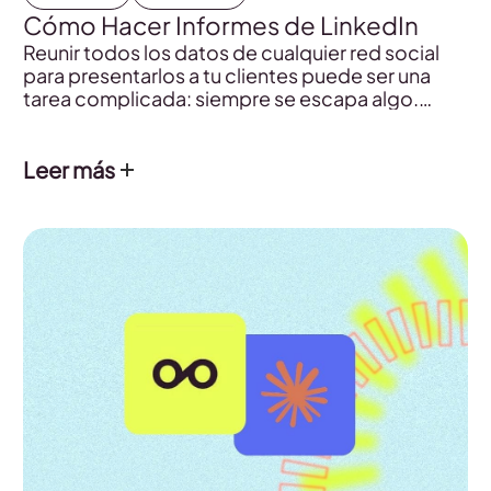
Cómo Hacer Informes de LinkedIn
Reunir todos los datos de cualquier red social
para presentarlos a tu clientes puede ser una
tarea complicada: siempre se escapa algo.
Aprende aquí cómo descargar en minutos un
informe completo y personalizado de LinkedIn
con Metricool.
Leer más