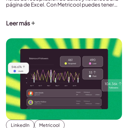
página de Excel. Con Metricool puedes tener
estos reportes en un clic y con toda la
información.
Leer más
LinkedIn
Metricool