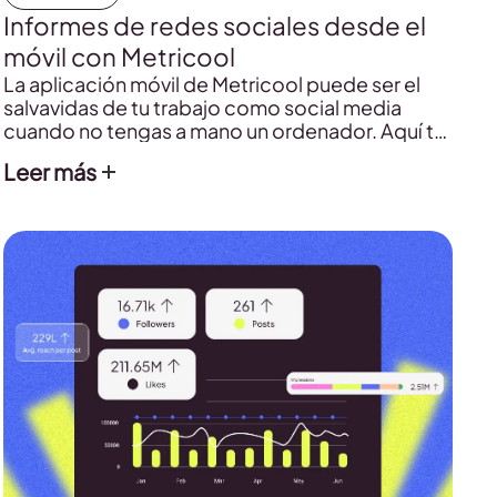
Informes de redes sociales desde el
móvil con Metricool
La aplicación móvil de Metricool puede ser el
salvavidas de tu trabajo como social media
cuando no tengas a mano un ordenador. Aquí te
contamos cómo puedes descargar y generar
Leer más
los reportes de rendimiento desde el móvil paso
a paso.