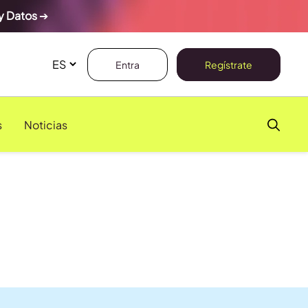
y Datos
➔
Entra
Regístrate
s
Noticias