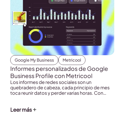
Google My Business
Metricool
Informes personalizados de Google
Business Profile con Metricool
Los informes de redes sociales son un
quebradero de cabeza, cada principio de mes
toca reunir datos y perder varias horas. Con
Metricool puedes descargar los informes
personalizados a tu gusto en un solo clic.
Leer más