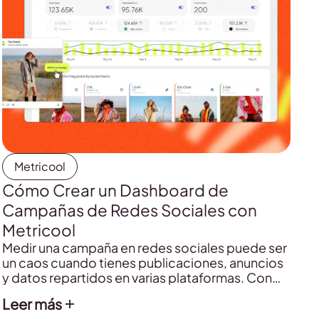
Metricool
Cómo Crear un Dashboard de
Campañas de Redes Sociales con
Metricool
Medir una campaña en redes sociales puede ser
un caos cuando tienes publicaciones, anuncios
y datos repartidos en varias plataformas. Con
los dashboards de campañas de Metricool
Leer más
reúnes el contenido de una acción concreta,