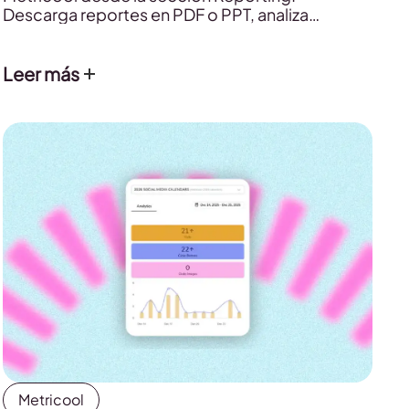
Descarga reportes en PDF o PPT, analiza
campañas y usa IA para interpretar tus
resultados.
Leer más
Metricool