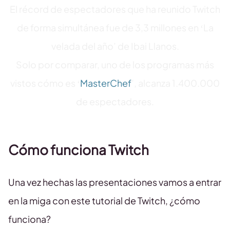
El récord de espectadores que ha reunido Twitch
de forma simultánea fue de 3,3 millones en ‘La
velada del año’ de Ibai Llanos.
Solo por comparar, uno de los programas más
vistos cómo es ‘
MasterChef
’, alcanza 1.400.000
de espectadores.
Cómo funciona Twitch
Una vez hechas las presentaciones vamos a entrar
en la miga con este tutorial de Twitch, ¿cómo
funciona?