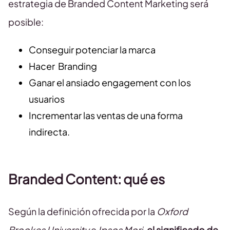
estrategia de Branded Content Marketing será
posible:
Conseguir potenciar la marca
Hacer Branding
Ganar el ansiado engagement con los
usuarios
Incrementar las ventas de una forma
indirecta.
Branded Content: qué es
Según la definición ofrecida por la
Oxford
Brookes University
e
Ipsos Mori
,
el significado de