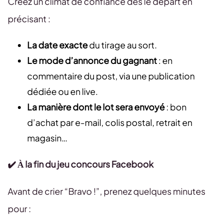
Créez un climat de confiance dès le départ en
précisant :
La date exacte
du tirage au sort.
Le mode d’annonce du gagnant
: en
commentaire du post, via une publication
dédiée ou en live.
La manière dont le lot sera envoyé
: bon
d’achat par e-mail, colis postal, retrait en
magasin…
✔️ À la fin du jeu concours Facebook
Avant de crier “Bravo !”, prenez quelques minutes
pour :