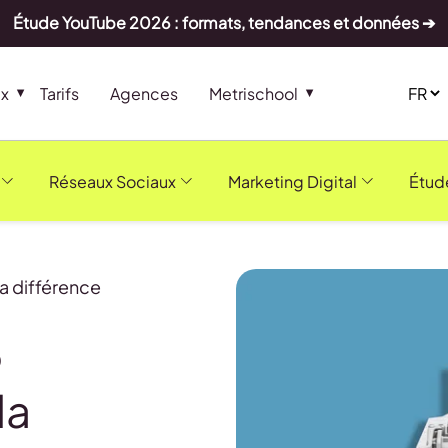
Étude YouTube 2026 : formats, tendances et données ➔
ux
Tarifs
Agences
Metrischool
Réseaux Sociaux
Marketing Digital
Étud
la différence
6
la