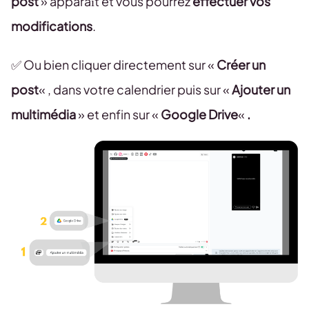
post
» apparaît et vous pourrez
effectuer vos
modifications
.
✅ Ou bien cliquer directement sur «
Créer un
post
« , dans votre calendrier puis sur «
Ajouter un
multimédia
» et enfin sur «
Google Drive
«
.