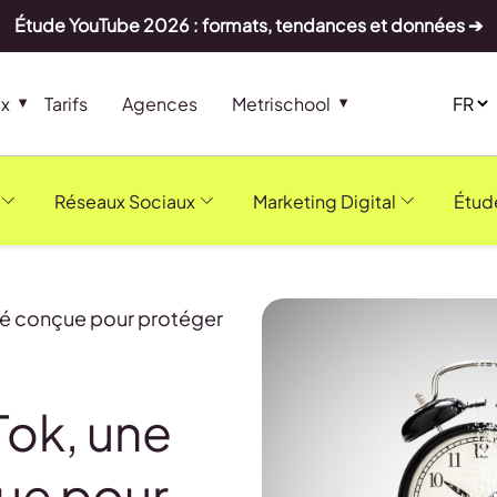
Étude YouTube 2026 : formats, tendances et données ➔
ux
Tarifs
Agences
Metrischool
Réseaux Sociaux
Marketing Digital
Étud
ité conçue pour protéger
Tok, une
çue pour