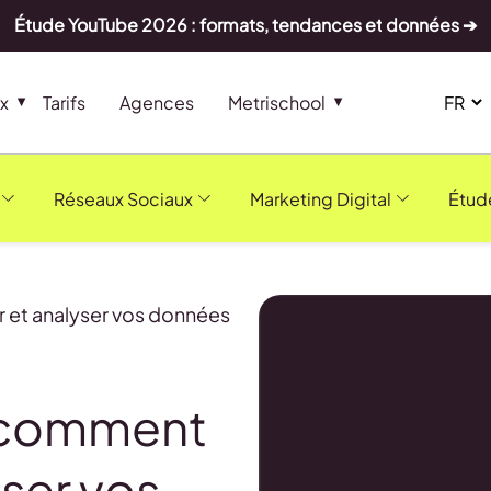
Étude YouTube 2026 : formats, tendances et données ➔
x
Tarifs
Agences
Metrischool
Réseaux Sociaux
Marketing Digital
Étud
 et analyser vos données
: comment
yser vos