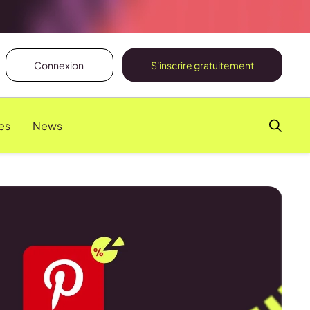
Connexion
S'inscrire gratuitement
es
News