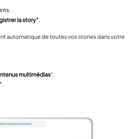
ints.
istrer la story”
.
nt automatique de toutes vos stories dans votre
ontenus multimédias
”.
”
.