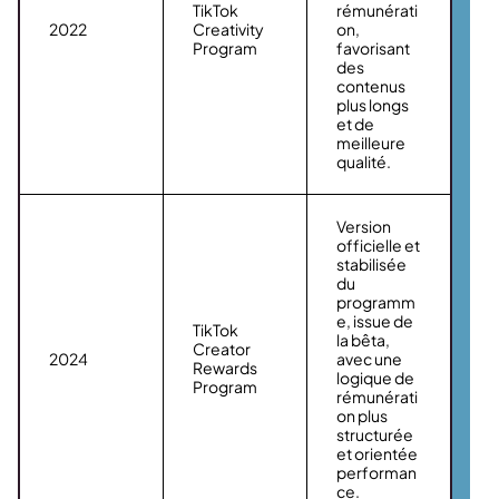
TikTok
rémunérati
2022
Creativity
on,
Program
favorisant
des
contenus
plus longs
et de
meilleure
qualité.
Version
officielle et
stabilisée
du
programm
e, issue de
TikTok
la bêta,
Creator
2024
avec une
Rewards
logique de
Program
rémunérati
on plus
structurée
et orientée
performan
ce.