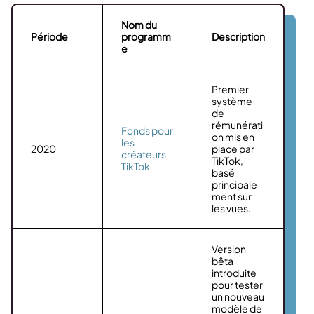
Nom du
Période
programm
Description
e
Premier
système
de
rémunérati
Fonds pour
on mis en
les
2020
place par
créateurs
TikTok,
TikTok
basé
principale
ment sur
les vues.
Version
bêta
introduite
pour tester
un nouveau
modèle de