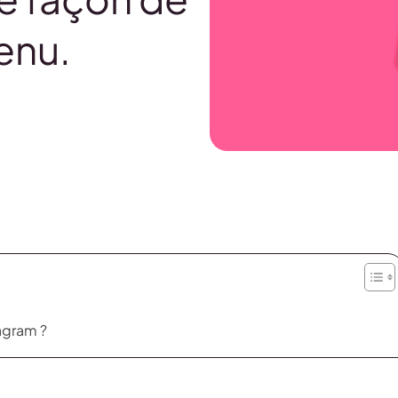
enu.
agram ?