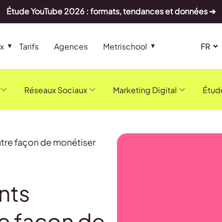
Étude YouTube 2026 : formats, tendances et données ➔
x
Tarifs
Agences
Metrischool
Réseaux Sociaux
Marketing Digital
Étud
tre façon de monétiser
nts
re façon de