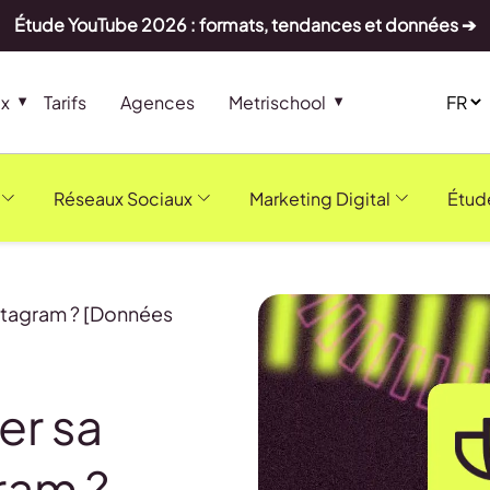
Étude YouTube 2026 : formats, tendances et données ➔
ux
Tarifs
Agences
Metrischool
Réseaux Sociaux
Marketing Digital
Étud
stagram ? [Données
r sa
ram ?