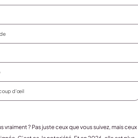
nde
é
 coup d’œil
raiment ? Pas juste ceux que vous suivez, mais ceux
ée. C’est ça, la notoriété. Et en 2026, elle est plus