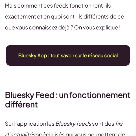
Mais comment ces feeds fonctionnent-ils
exactement et en quoi sont-ils différents de ce
que vous connaissez déjà ? On vous explique !
Bluesky App : tout savoir sur le réseau social
Bluesky Feed : un fonctionnement
différent
Sur l’application les
Bluesky feeds
sont des
fils
d’actualités
spécialisés qui vous permettent de