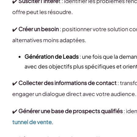
✔️
Susciter l’intérê
t : identifier les problèmes r
offre peut les résoudre.
✔️
Créer un besoin
: positionner votre solution c
alternatives moins adaptées.
Génération de Leads
: une fois que la deman
avec des objectifs plus spécifiques et orienté
✔️
Collecter des informations de contact
: trans
engager un dialogue direct avec votre audience.
✔️
Générer une base de prospects qualifiés
: ide
tunnel de vente
.