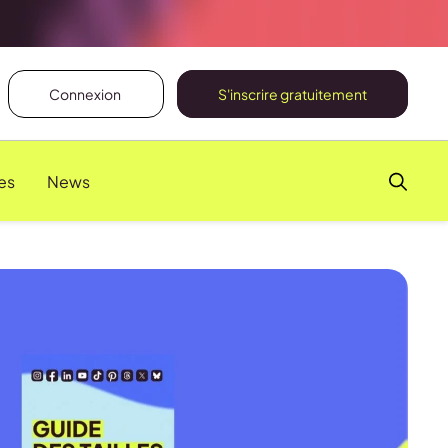
Connexion
S'inscrire gratuitement
es
News