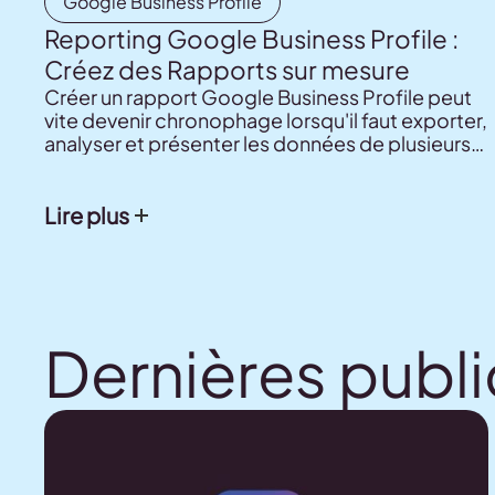
Google Business Profile
Reporting Google Business Profile :
Créez des Rapports sur mesure
Créer un rapport Google Business Profile peut
vite devenir chronophage lorsqu'il faut exporter,
analyser et présenter les données de plusieurs
établissements. Découvrez les différentes
méthodes pour générer des reportings clairs et
professionnels, de l'export natif de Google aux
Lire plus
rapports automatisés avec Metricool et
Metricool Studio.
Dernières publi