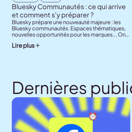
Bluesky Communautés : ce qui arrive
et comment s’y préparer ?
Bluesky prépare une nouveauté majeure : les
Bluesky communautés. Espaces thématiques,
nouvelles opportunités pour les marques... On
vous explique tout ce qu'il faut savoir pour
Lire plus
prendre une longueur d'avance.
Dernières publ