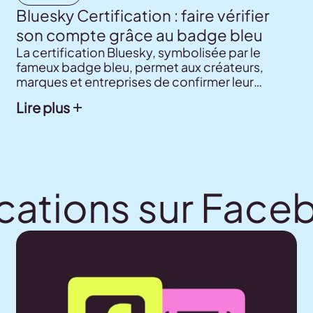
Bluesky Certification : faire vérifier
son compte grâce au badge bleu
La certification Bluesky, symbolisée par le
fameux badge bleu, permet aux créateurs,
marques et entreprises de confirmer leur
identité et de renforcer leur crédibilité.
Lire plus
Découvrez les différents types de certification,
comment obtenir le badge bleu et trois conseils
pratiques pour construire une présence
cohérente et digne de confiance sur la
plateforme.
ications sur Fac