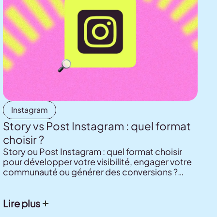
Instagram
Story vs Post Instagram : quel format
choisir ?
Story ou Post Instagram : quel format choisir
pour développer votre visibilité, engager votre
communauté ou générer des conversions ?
Découvrez les différences entre Story, image,
carrousel et Reel, les chiffres de l'étude
Instagram 2026 de Metricool et les meilleures
Lire plus
pratiques pour adapter votre stratégie à