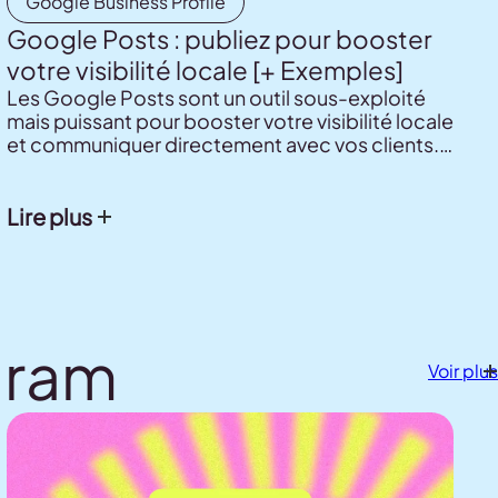
Google Business Profile
Google Posts : publiez pour booster
votre visibilité locale [+ Exemples]
Les Google Posts sont un outil sous-exploité
mais puissant pour booster votre visibilité locale
et communiquer directement avec vos clients.
Dans ce guide, découvrez comment créer,
publier et optimiser vos posts pour améliorer
votre référencement sur Google Search et
Lire plus
Google Maps, tout en partageant actualités,
offres et événements.
gram
Voir plus