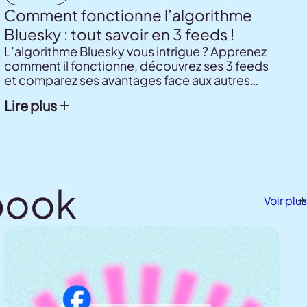
Comment fonctionne l’algorithme
Bluesky : tout savoir en 3 feeds !
L’algorithme Bluesky vous intrigue ? Apprenez
comment il fonctionne, découvrez ses 3 feeds
et comparez ses avantages face aux autres
réseaux. Un guide simple et clair, même sans
Lire plus
être un expert tech !
ebook
Voir plus