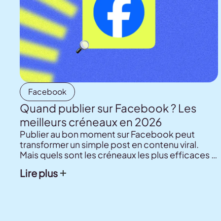
Facebook
Quand publier sur Facebook ? Les
meilleurs créneaux en 2026
Publier au bon moment sur Facebook peut
transformer un simple post en contenu viral.
Mais quels sont les créneaux les plus efficaces ?
Cet article vous dévoile les horaires à privilégier
Lire plus
chaque jour de la semaine, et les outils
indispensables pour connaître les habitudes
réelles de votre audience.