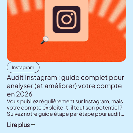
Instagram
Audit Instagram : guide complet pour
analyser (et améliorer) votre compte
en 2026
Vous publiez régulièrement sur Instagram, mais
votre compte exploite-t-il tout son potentiel ?
Suivez notre guide étape par étape pour auditer
votre profil Instagram, votre contenu et votre
Lire plus
audience, et repérer où concentrer vos efforts
pour encore plus de résultats.