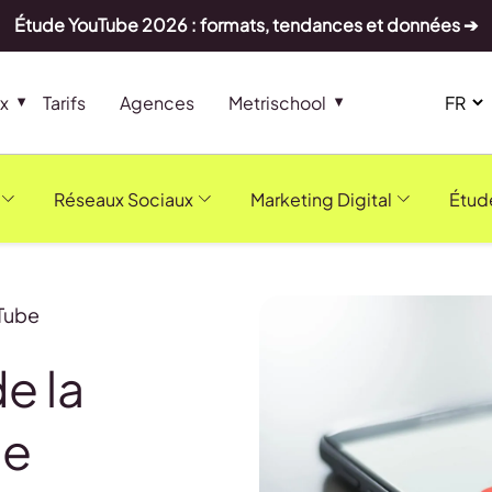
Étude YouTube 2026 : formats, tendances et données ➔
x
Tarifs
Agences
Metrischool
Réseaux Sociaux
Marketing Digital
Étud
uTube
e la
be