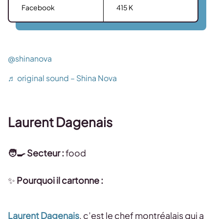
Facebook
415 K
@shinanova
♬ original sound – Shina Nova
Laurent Dagenais
🧑‍🍳 Secteur :
food
✨
Pourquoi il cartonne :
Laurent Dagenais
, c’est le chef montréalais qui a