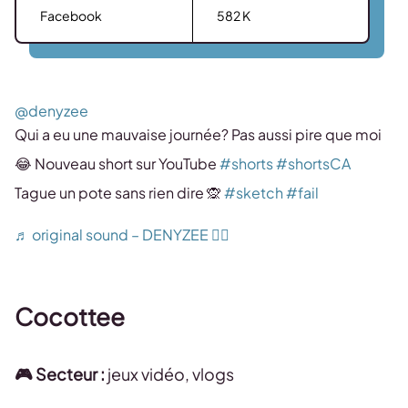
Facebook
582 K
@denyzee
Qui a eu une mauvaise journée? Pas aussi pire que moi
😂 Nouveau short sur YouTube
#shorts
#shortsCA
Tague un pote sans rien dire 🙊
#sketch
#fail
♬ original sound – DENYZEE ✌🏼
Cocottee
🎮 Secteur :
jeux vidéo, vlogs