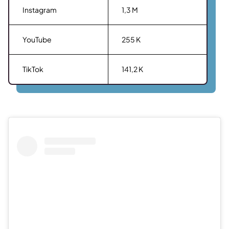
Instagram
1,3 M
YouTube
255 K
TikTok
141,2 K