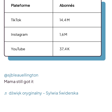
Plateforme
Abonnés
TikTok
14,4 M
Instagram
1,6 M
YouTube
37,4 K
@sjbleauellington
Mama still got it
♬ dźwięk oryginalny – Sylwia Świderska