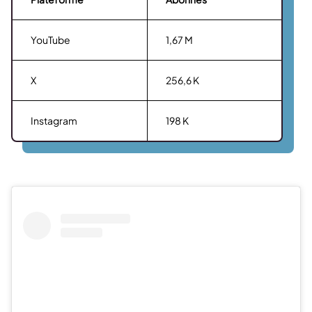
YouTube
1,67 M
X
256,6 K
Instagram
198 K