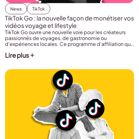
News
TikTok
TikTok Go : la nouvelle façon de monétiser vos
vidéos voyage et lifestyle
TikTok Go ouvre une nouvelle voie pour les créateurs
passionnés de voyages, de gastronomie ou
d’expériences locales. Ce programme d’affiliation qui
permet de gagner de l’argent en mettant en avant des
Lire plus
lieux et établissements, est maintenant disponible sur
invitation aux États-Unis.