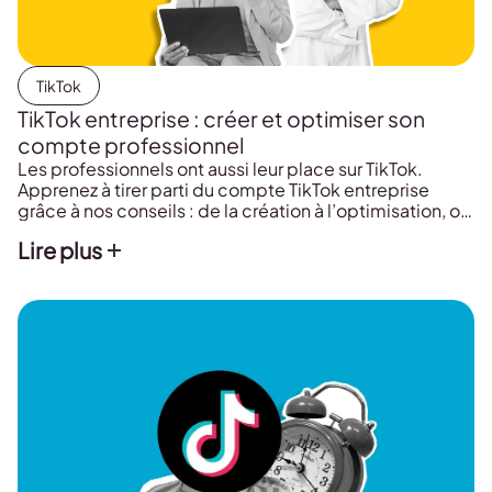
TikTok
TikTok entreprise : créer et optimiser son
compte professionnel
Les professionnels ont aussi leur place sur TikTok.
Apprenez à tirer parti du compte TikTok entreprise
grâce à nos conseils : de la création à l’optimisation, on
explore toutes les facettes de votre compte TikTok
Lire plus
professionnel.