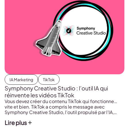
IA Marketing
TikTok
Symphony Creative Studio : l’outil IA qui
réinvente les vidéos TikTok
Vous devez créer du contenu TikTok qui fonctionne…
vite et bien. TikTok a compris le message avec
Symphony Creative Studio, l’outil propulsé par l’IA,
spécialement conçu pour les professionnels qui ont
Lire plus
besoin de passer du brief à la vidéo optimisée en
quelques clics. 👇 C’est quoi Symphony Creative