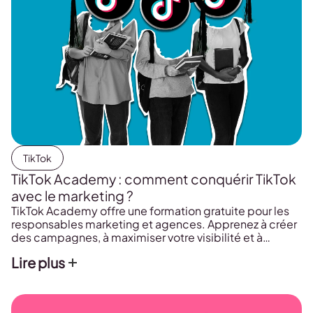
TikTok
TikTok Academy : comment conquérir TikTok
avec le marketing ?
TikTok Academy offre une formation gratuite pour les
responsables marketing et agences. Apprenez à créer
des campagnes, à maximiser votre visibilité et à
mesurer les résultats. Accédez à des cours, études de
Lire plus
cas et webinaires pour réussir sur TikTok.