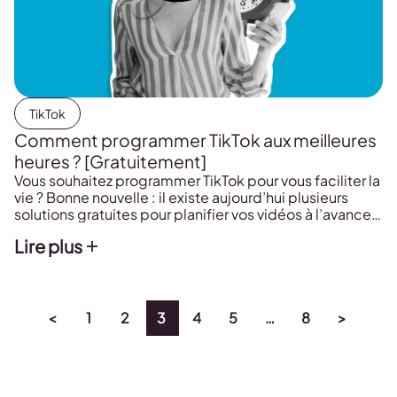
TikTok
Comment programmer TikTok aux meilleures
heures ? [Gratuitement]
Vous souhaitez programmer TikTok pour vous faciliter la
vie ? Bonne nouvelle : il existe aujourd’hui plusieurs
solutions gratuites pour planifier vos vidéos à l’avance.
Outil officiel ou plateforme dédiés, cet article vous
Lire plus
guide étape par étape pour optimiser votre temps et
programmer au bon moment.
<
1
2
3
4
5
…
8
>