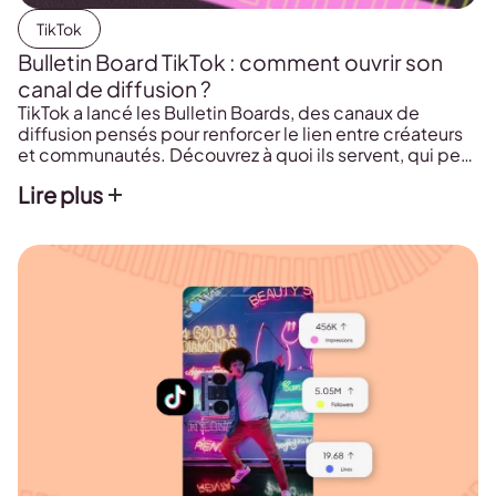
TikTok
Bulletin Board TikTok : comment ouvrir son
canal de diffusion ?
TikTok a lancé les Bulletin Boards, des canaux de
diffusion pensés pour renforcer le lien entre créateurs
et communautés. Découvrez à quoi ils servent, qui peut
y accéder et comment créer votre propre Bulletin
Lire plus
Board pour communiquer directement avec vos
abonnés les plus engagés.