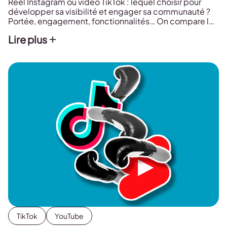
Reel Instagram ou vidéo TikTok : lequel choisir pour
développer sa visibilité et engager sa communauté ?
Portée, engagement, fonctionnalités… On compare les
deux géants des vidéos courtes pour vous aider à
Lire plus
mieux orienter votre stratégie.
TikTok
YouTube