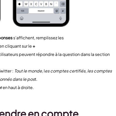
ponses
s’affichent, remplissez les
en cliquant sur le
+
lisateurs peuvent répondre à la question dans la section
witter :
Tout le monde
, l
es comptes certifiés, les comptes
onnés dans le pos
t.
r
en haut à droite.
rendre en compte