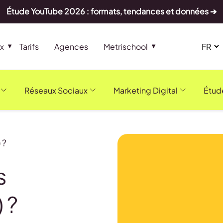
Étude YouTube 2026 : formats, tendances et données ➔
x
Tarifs
Agences
Metrischool
Réseaux Sociaux
Marketing Digital
Étud
 ?
s
) ?