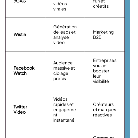
9GAG
fun et
vidéos
créatifs
virales
Génération
de leads et
Marketing
Wistia
analyse
B2B
vidéo
Entreprises
Audience
voulant
Facebook
massive et
booster
Watch
ciblage
leur
précis
visibilité
Vidéos
rapides et
Créateurs
Twitter
engageme
et marques
Video
nt
réactives
instantané
Communa