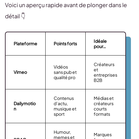
Voici un aperçu rapide avant de plonger dans le
détail 👇
Idéale
Plateforme
Points forts
pour…
Créateurs
Vidéos
et
Vimeo
sans pub et
entreprises
qualité pro
B2B
Contenus
Médias et
Dailymotio
d’actu,
créateurs
n
musique et
courts
sport
formats
Humour,
Marques
memes et