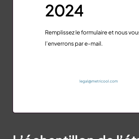
2024
Remplissez le formulaire et nous vou
l’enverrons par e-mail.
Metricool Software, S.L. est responsable du traitement
TikTok 2024 et de segmenter vos intérêts dans le cas o
exercer vos droits à
legal@metricool.com
. Plus d’inf