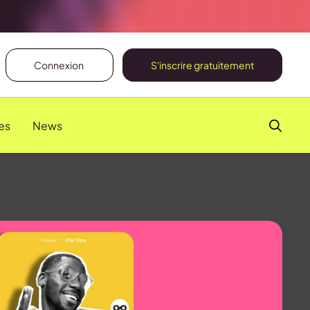
Connexion
S'inscrire gratuitement
es
News