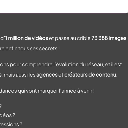
 d’
1 million de vidéos
et passé au crible
73 388 images
re enfin tous ses secrets !
ons pour comprendre l’évolution du réseau, et il est
s
, mais aussi les
agences
et
créateurs de contenu
.
dances qui vont marquer l’année à venir !
 ?
vidéos ?
pressions ?