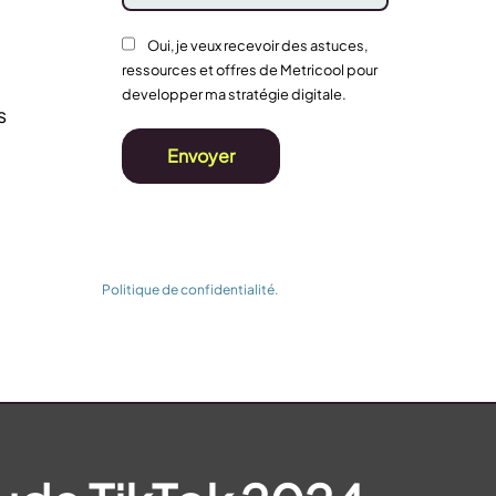
Oui, je veux recevoir des astuces,
ressources et offres de Metricool pour
developper ma stratégie digitale.
s
Envoyer
 de vos données afin de gérer votre inscription à l’étude
ù vous seriez utilisateur/trice de Metricool. Vous pouvez
ormations dans la
Politique de confidentialité.