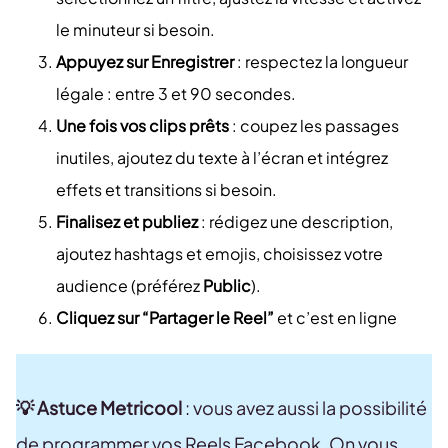
le minuteur si besoin.
Appuyez sur Enregistrer
:
respectez la longueur
légale : entre 3 et 90 secondes.
Une fois vos clips prêts
: coupez les passages
inutiles, ajoutez du texte à l’écran et intégrez
effets et transitions si besoin.
Finalisez et publiez
: rédigez une description,
ajoutez hashtags et emojis, choisissez votre
audience (préférez
Public
).
Cliquez sur
“Partager le Reel”
et c’est en ligne
💡 Astuce Metricool
: vous avez aussi la possibilité
de programmer vos Reels Facebook. On vous