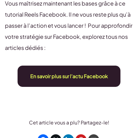
Vous maîtrisez maintenant les bases grâce à ce
👉 Impossible de voir l’identité des
Puis sur Enregistrements ou Vous
spectateurs.
👉 Plusieurs causes possibles :
aimez
tutorial Reels Facebook. Il ne vous reste plus qu’à
passer à l’action et vous lancer ! Pour approfondir
Connexion Internet instable
Application pas à jour
votre stratégie sur Facebook, explorez tous nos
Problème de navigateur
articles dédiés :
Cache ou bug temporaire
👉 Les solutions rapides :
En savoir plus sur l’actu Facebook
Redémarrer l’app ou l’appareil
Changer de réseau
Mettre à jour Facebook
Cet article vous a plu? Partagez-le!