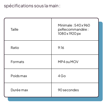
spécifications sous la main :
Minimale : 540 x 960
Taille
pxRecommandée :
1080 x 1920 px
Ratio
9:16
Formats
MP4 ou MOV
Poids max
4 Go
Durée max
90 secondes