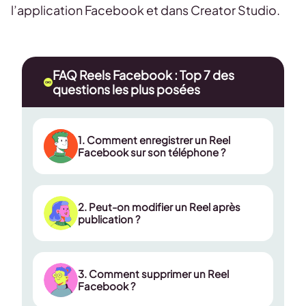
l’application Facebook et dans Creator Studio.
FAQ Reels Facebook : Top 7 des
questions les plus posées
1. Comment enregistrer un Reel
Facebook sur son téléphone ?
2. Peut-on modifier un Reel après
publication ?
Ouvrez le Reel que vous souhaitez
enregistrer.
3. Comment supprimer un Reel
Cliquez sur la flèche dans le menu
Facebook ?
de droite puis sur les trois petits
Oui… mais partiellement.