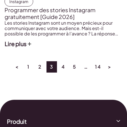
Instagram
Programmer des stories Instagram
gratuitement [Guide 2026]
Les stories Instagram sont un moyen précieux pour
communiquer avec votre audience. Mais est-il
possible de les programmer à l’avance ? La réponse
est OUI ! Dans cet article, nous explorerons deux
Lire plus
options pour programmer des stories Instagram :
Metricool et Meta Business Suite. Peut-on programmer
une story sur Instagram ? Le réseau social, par […]
<
1
2
3
4
5
…
14
>
Produit