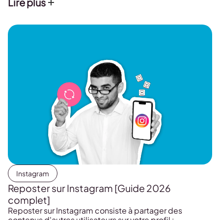
Lire plus
code de vérification.
Instagram
Reposter sur Instagram [Guide 2026
complet]
Reposter sur Instagram consiste à partager des
contenus d'autres utilisateurs sur votre profil :