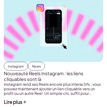
Instagram
News
Nouveauté Reels Instagram : les liens
cliquables sont là
Instagram rend ses Reels encore plus interactifs : vous
pouvez maintenant ajouter un lien cliquable vers un
profil ou un autre Reel. Un simple clic suffit pour
accéder au contenu et prolonger l’expérience de vos
Lire plus
spectateurs.