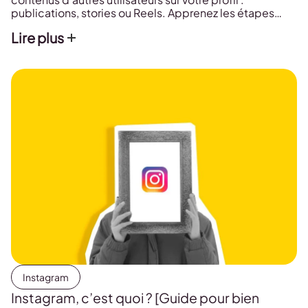
publications, stories ou Reels. Apprenez les étapes
pour chaque format et découvrez 3 astuces pratiques
Lire plus
pour des reposts efficaces.
Instagram
Instagram, c’est quoi ? [Guide pour bien